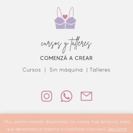
cursos y talleres
COMENZÁ A CREAR
Cursos |
Sin máquina |
Talleres
Muy pronto estarán disponibles los cursos más lenceros, para
Sitio desarrollado por
Tuyo Tienda
que desarrolles al máximo tu habilidad costureril!
Descartar