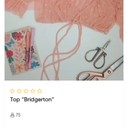
Top “Bridgerton”
75