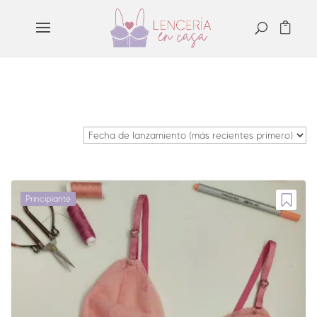
12
cursos
Principiante