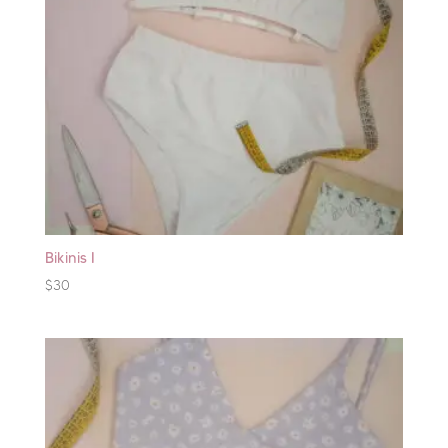
Bikinis I
$
30