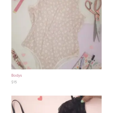
Bodys
$
15