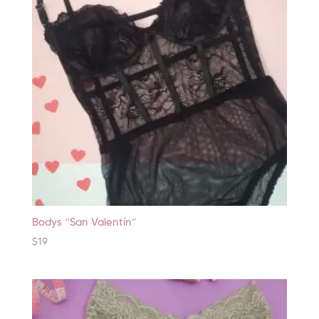
Bodys “San Valentín”
$
19