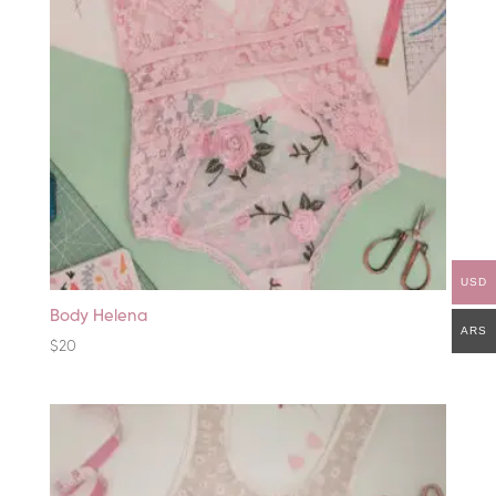
USD
Body Helena
ARS
$
20